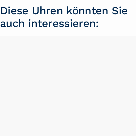
Diese Uhren könnten Sie
auch interessieren:
TAG Heuer Carrera Calibre 6
Die Carrera-Serie ist ein fester Bestandteil bei TAG
Heuer. Das vorliegende Modell hat eine klare und
elegante Optik. Das Datum am Rand der kleinen
Sekunde, die arabischen Ziffern und die feine Muste…
weiterlesen