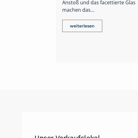
rsehen. Da wäre
k zu erwähnen,
xial-Hemmung
Unser Verkaufslokal