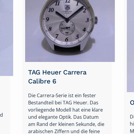
.
G
Omega Constellation
V
Der Name steht für eine
S
Kollektion, die es schon lange bei
s
Omega gibt. Die elegante Uhr ist
v
eine diskrete Schönheit und passt
w
zu vielen Anlässen. Hier die
s
Daten…
z