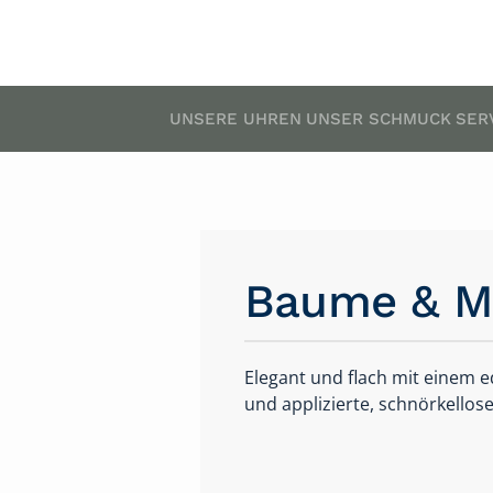
UNSERE UHREN
UNSER SCHMUCK
SER
Baume & Me
Elegant und flach mit einem e
und applizierte, schnörkellose