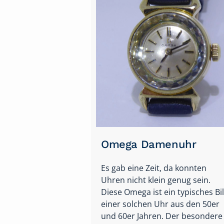
Edle Omega - WG
Die Omega für elegante Stunden
Das schlichte Gehäuse ist mit
einem massiven, geflochtenen
Goldband versehen, das aber
dennoch einen angenehm
dmaster
weichen Touch hat und bequem
am Arm liegt. Eine besondere…
master kommt
schen Look der
 mit einigen
weiterlesen