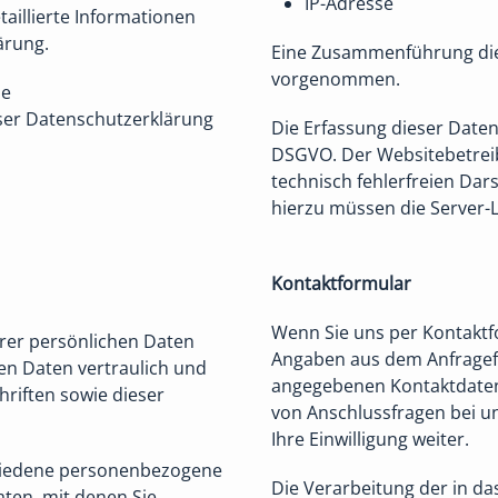
IP-Adresse
aillierte Informationen
ärung.
Eine Zusammenführung die
vorgenommen.
ie
ser Datenschutzerklärung
Die Erfassung dieser Daten e
DSGVO. Der Websitebetreibe
technisch fehlerfreien Dar
hierzu müssen die Server-L
Kontaktformular
Wenn Sie uns per Kontakt
hrer persönlichen Daten
Angaben aus dem Anfragefo
en Daten vertraulich und
angegebenen Kontaktdaten 
riften sowie dieser
von Anschlussfragen bei un
Ihre Einwilligung weiter.
hiedene personenbezogene
Die Verarbeitung der in d
ten, mit denen Sie