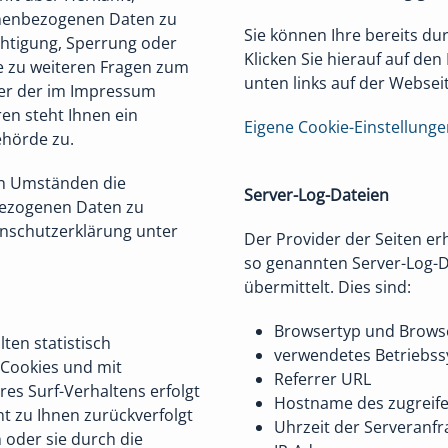
onenbezogenen Daten zu
Sie können Ihre bereits du
chtigung, Sperrung oder
Klicken Sie hierauf auf den 
e zu weiteren Fragen zum
unten links auf der Webseit
ter der im Impressum
n steht Ihnen ein
Eigene Cookie-Einstellung
ehörde zu.
en Umständen die
Server-Log-Dateien
bezogenen Daten zu
enschutzerklärung unter
Der Provider der Seiten er
so genannten Server-Log-D
übermittelt. Dies sind:
Browsertyp und Brows
ten statistisch
verwendetes Betriebs
 Cookies und mit
Referrer URL
s Surf-Verhaltens erfolgt
Hostname des zugreif
ht zu Ihnen zurückverfolgt
Uhrzeit der Serveranfr
 oder sie durch die