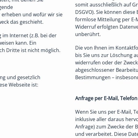
somit ausschließlich auf Gru
egende
DSGVO). Sie können diese E
 erheben und wofür wir sie
formlose Mitteilung per E-
weck das geschieht.
Widerruf erfolgten Datenv
unberührt.
im Internet (z.B. bei der
weisen kann. Ein
Die von Ihnen im Kontaktf
h Dritte ist nicht möglich.
bis Sie uns zur Löschung a
widerrufen oder der Zweck 
abgeschlossener Bearbeitu
ung und gesetzlich
Bestimmungen – insbesond
se Webseite ist:
Anfrage per E-Mail, Telefon
Wenn Sie uns per E-Mail, Te
inklusive aller daraus h
Anfrage) zum Zwecke der B
und verarbeitet. Diese Date